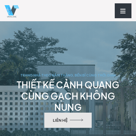
TRANG NHÃ THEO NĂM THÁNG, BỀN BỈ CÙNG THỜI GIAN
THIẾT KẾ CẢNH QUANG
CÙNG GẠCH KHÔNG
NUNG
LIÊN HỆ