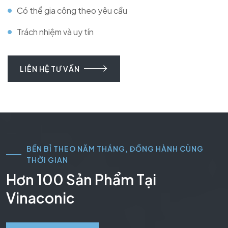
Có thể gia công theo yêu cầu
Trách nhiệm và uy tín
LIÊN HỆ TƯ VẤN
BỀN BỈ THEO NĂM THÁNG, ĐỒNG HÀNH CÙNG
THỜI GIAN
Hơn 100 Sản Phẩm Tại
Vinaconic